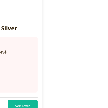
 Silver
levé
Voir l'offre