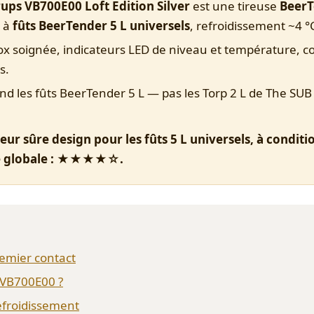
ups VB700E00 Loft Edition Silver
est une tireuse
BeerT
, à
fûts BeerTender 5 L universels
, refroidissement ~4 °
nox soignée, indicateurs LED de niveau et température, c
s.
nd les fûts BeerTender 5 L — pas les Torp 2 L de The SUB 
eur sûre design pour les fûts 5 L universels, à conditio
te globale : ★★★★☆.
remier contact
a VB700E00 ?
efroidissement