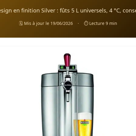
ign en finition Silver : fûts 5 L universels, 4 °C, cons
🗓️ Mis à jour le 19/06/2026
·
⏱️ Lecture 9 min