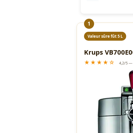
1
Valeur sûre fût 5 L
Krups VB700E00
★★★★☆
4,2/5 —