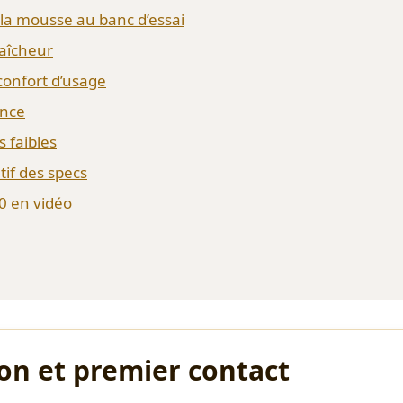
: la mousse au banc d’essai
raîcheur
confort d’usage
ence
s faibles
tif des specs
0 en vidéo
on et premier contact