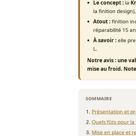
Le concept :
la
Kr
la finition design)
Atout :
finition i
réparabilité 15 an
À savoir :
elle pre
L.
Notre avis : une val
mise au froid. No
SOMMAIRE
Présentation et p
Quels fûts pour l
Mise en place et r