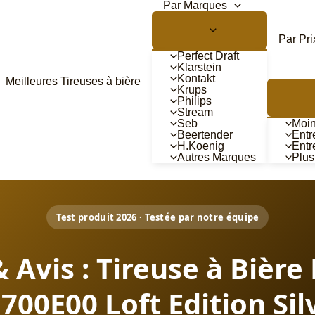
Par Marques
Par Pri
Perfect Draft
Klarstein
Kontakt
Meilleures Tireuses à bière
Krups
Philips
Stream
Seb
Moin
Beertender
Entr
H.Koenig
Entr
Autres Marques
Plus
Test produit 2026 · Testée par notre équipe
& Avis : Tireuse à Bière
700E00 Loft Edition Sil