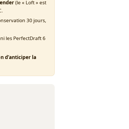
ender
(le « Loft » est
C.
onservation 30 jours,
ni les PerfectDraft 6
n d’anticiper la