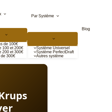
x
Par Système
Blog
s de 100€
e 100 et 200€
Système Universel
e 200 et 300€
Système PerfectDraft
 de 300€
Autres système
 Krups
ver