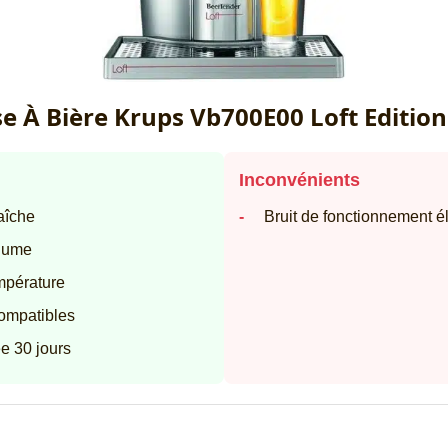
e À Bière Krups Vb700E00 Loft Edition
Inconvénients
raîche
Bruit de fonctionnement é
olume
mpérature
compatibles
e 30 jours