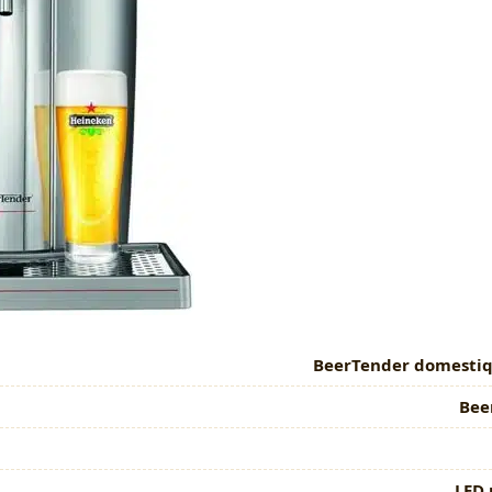
BeerTender domestique
Bee
LED 