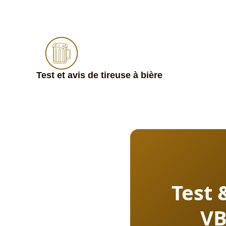
Aller
au
contenu
Test et avis de tireuse à bière
Test 
VB