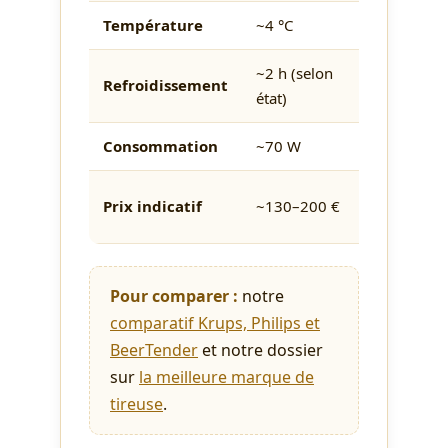
Température
~4 °C
Réfrigéré
~2 h (selon
Refroidissement
—
état)
Consommation
~70 W
Faible
~100–
Prix indicatif
~130–200 €
150 €
Pour comparer :
notre
comparatif Krups, Philips et
BeerTender
et notre dossier
sur
la meilleure marque de
tireuse
.