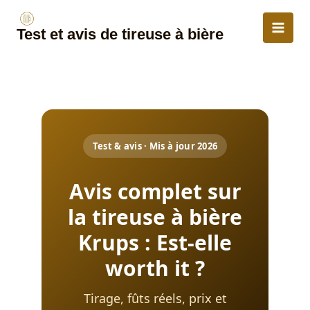
Aller
au
Test et avis de tireuse à bière
contenu
Test & avis · Mis à jour 2026
Avis complet sur
la tireuse à bière
Krups : Est-elle
worth it ?
Tirage, fûts réels, prix et