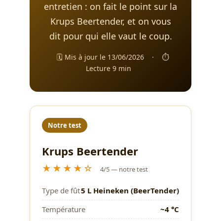
entretien : on fait le point sur la
Krups Beertender, et on vous
dit pour qui elle vaut le coup.
🗓️ Mis à jour le 13/06/2026
·
⏱️
Lecture 9 min
Notre test
Krups Beertender
★★★★☆
4/5 — notre test
Type de fût
5 L Heineken (BeerTender)
Température
~4 °C