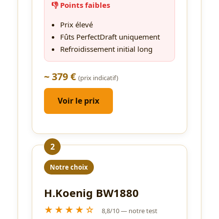
👎 Points faibles
Prix élevé
Fûts PerfectDraft uniquement
Refroidissement initial long
~ 379 €
(prix indicatif)
Voir le prix
2
Notre choix
H.Koenig BW1880
★★★★☆
8,8/10 — notre test