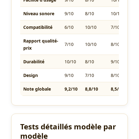
Niveau sonore
9/10
8/10
10/10
10/
Compatibilité
6/10
10/10
7/10
8/10
Rapport qualité-
7/10
10/10
8/10
9/10
prix
Durabilité
10/10
8/10
9/10
8/10
Design
9/10
7/10
8/10
8/10
Note globale
9,2/10
8,8/10
8,5/10
8,2/
Tests détaillés modèle par
modèle