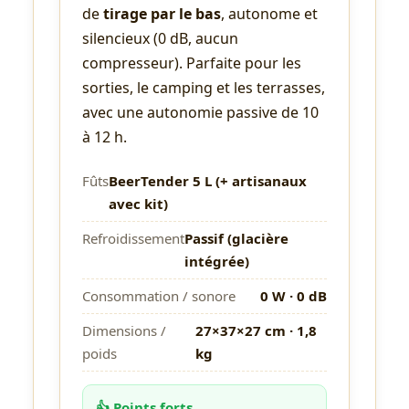
de
tirage par le bas
, autonome et
silencieux (0 dB, aucun
compresseur). Parfaite pour les
sorties, le camping et les terrasses,
avec une autonomie passive de 10
à 12 h.
Fûts
BeerTender 5 L (+ artisanaux
avec kit)
Refroidissement
Passif (glacière
intégrée)
Consommation / sonore
0 W · 0 dB
Dimensions /
27×37×27 cm · 1,8
poids
kg
👍 Points forts