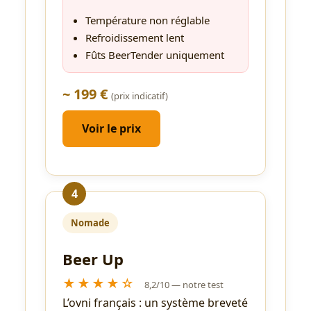
Température non réglable
Refroidissement lent
Fûts BeerTender uniquement
~ 199 €
(prix indicatif)
Voir le prix
4
Nomade
Beer Up
★★★★☆
8,2/10 — notre test
L’ovni français : un système breveté